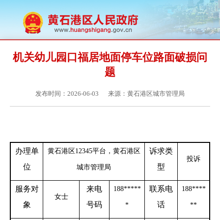
机关幼儿园口福居地面停车位路面破损问
题
发布时间：2026-06-03
来源：黄石港区城市管理局
办理单
诉求类
黄石港区
12345平台，黄石港区
投诉
位
型
城市管理局
服务对
来电
联系电
188
*****
188
****
女士
象
号码
话
*
**