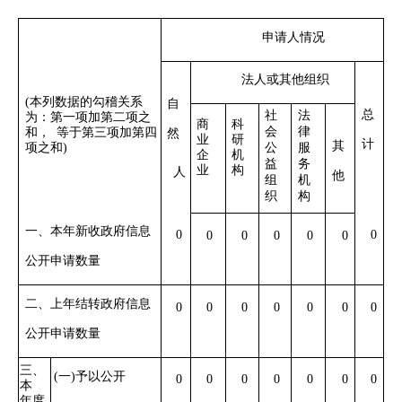
申请人情况
法人或其他组织
(本列数据的勾稽关系
自
总
社
法
为：第一项加第二项
之
商
科
会
律
和，
等于第三项加第四
然
业
研
计
其
项之和
)
公
服
企
机
益
务
业
构
人
他
组
机
织
构
一、本年新收政府信息
0
0
0
0
0
0
0
公开申请数量
二、上年结转政府信息
0
0
0
0
0
0
0
公开申请数量
三、
(一)予以公开
0
0
0
0
0
0
0
本
年度