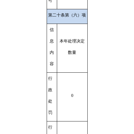
可
第二十条第（六）项
信
息
本年处理决定
内
数量
容
行
政
0
处
罚
行