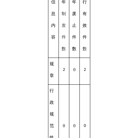
信
年
年
行
息
制
废
有
内
发
止
效
容
件
件
件
数
数
数
规
2
0
2
章
行
政
规
范
0
0
0
性