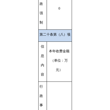
政
0
强
制
第二十条第（八）项
信
本年收费金额
息
（单位：万
内
元）
容
行
政
事