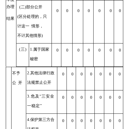
办理
(二)部分公开
0
0
0
0
0
0
0
(区分处理的，只
结果
计这一
情形，
不计其他情形
)
(三)
1.属于国家
0
0
0
0
0
0
0
秘密
2.其他法律行政
不予
0
0
0
0
0
0
0
法规禁止公开
公
开
3.危及“三安全
0
0
0
0
0
0
0
一稳定”
4.保护第三方合
0
0
0
0
0
0
0