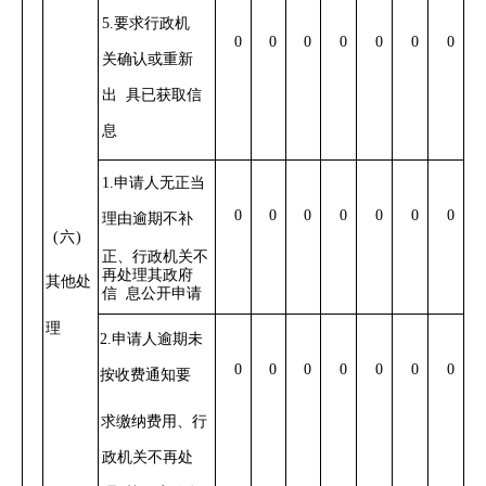
5.要求行政机
0
0
0
0
0
0
0
关确认或重新
出
具已获取信
息
1.申请人无正当
0
0
0
0
0
0
0
理由逾期不补
(六)
正、行政机关不
再处理其政府
其他处
信
息公开申请
理
2.申请人逾期未
0
0
0
0
0
0
0
按收费通知要
求缴纳费用、行
政机关不再处