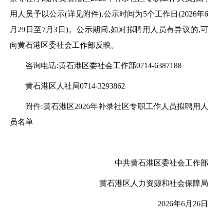
用人员予以公示(详见附件)
,
公示时间为
5个工作日
(
202
6
年
6
月
29
日至
7
月
3
日)。公示期间,如对拟聘用人员有异议的,可
向
黄石港
区委社会工作部反映。
咨询电话:黄石港区委社会工作部
0714-6387188
黄石港区人社局
0714-3293862
附件:黄石港区
202
6
年
补录
社区专职工作人员拟聘用人
员名单
中共黄石港区委社会工作部
黄石港区人力资源和社会保障局
202
6
年
6
月
26
日