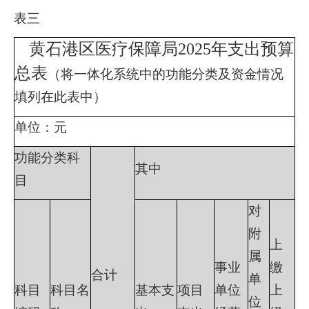
表三
黄石港区医疗保障局
2025年支出预算
总表
（将一体化系统中的功能分类及资金情况
填列在此表中）
单位：元
功能分类科
其中
目
对
附
上
属
事业
缴
合计
单
科目
科目名
基本支
项目
单位
上
位