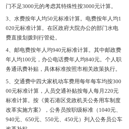
门不足
3000
元的考虑其特殊性按
3000
元计算。
3
、水费按年人均
50
元标准计算。电费按年人均
1
020
元标准计算。在区政府大院办公的部门水电
费直接划拨到行管处。
4
、邮电费按年人均
940
元标准计算。其中邮政费
年人均
100
元，办公电话费年人均
840
元。个人职
务通讯费补贴，具体标准按照市相关政策执行。
5
、交通费中四大家机动车费用每年每车均按
300
00
元标准计算，人员交通补贴按每人每月
220
元
标准计算。按《黄石港区党政机关公务用车制度
改革实施方案》，公务员按职级标准（
1040
元、
940
元、
650
元、
550
元、
450
元）列入公务员公车
改革补贴。