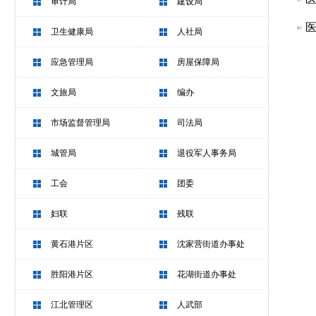
审计局
建设局
医
卫生健康局
人社局
应急管理局
房屋保障局
文旅局
编办
市场监督管理局
司法局
城管局
退役军人事务局
工会
团委
妇联
残联
黄石港片区
沈家营街道办事处
胜阳港片区
花湖街道办事处
江北管理区
人武部