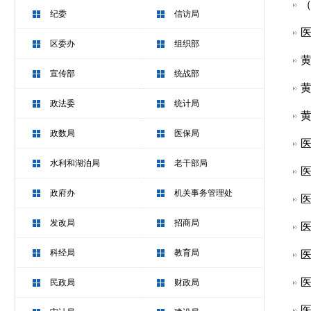
（
纪委
信访局
医
区委办
组织部
黄
宣传部
统战部
黄
政法委
统计局
黄
政数局
医保局
医
水利和湖泊局
老干部局
医
政府办
机关事务管理处
医
发改局
招商局
医
科经局
教育局
医
医
民政局
财政局
医