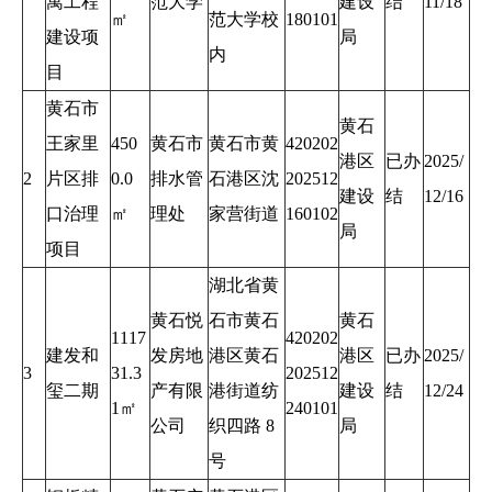
寓工程
范大学
建设
结
11/18
㎡
范大学校
180101
建设项
局
内
目
黄石市
黄石
王家里
450
黄石市
黄石市黄
420202
港区
已办
2025/
2
片区排
0.0
排水管
石港区沈
202512
建设
结
12/16
口治理
㎡
理处
家营街道
160102
局
项目
湖北省黄
黄石悦
石市黄石
黄石
1117
420202
建发和
发房地
港区黄石
港区
已办
2025/
3
31.3
202512
玺二期
产有限
港街道纺
建设
结
12/24
1㎡
240101
公司
织四路 8
局
号