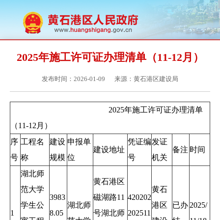
2025年施工许可证办理清单（11-12月）
发布时间：2026-01-09
来源：黄石港区建设局
2025年施工许可证办理清单
（11-12月）
序
工程名
建设
申报单
凭证编
发证
建设地址
备注
时间
号
称
规模
位
号
机关
湖北师
黄石港区
范大学
黄石
3983
磁湖路11
420202
学生公
湖北师
港区
已办
2025/
1
8.05
号湖北师
202511