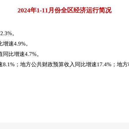
202
4
年
1-
11
月份全区经济运行简况
2.3
%。
比增速
4.9
%。
值同比增速
4.7
%。
速
8.1
%；地方公共财政预算收入同比增速
17.4
%；地方