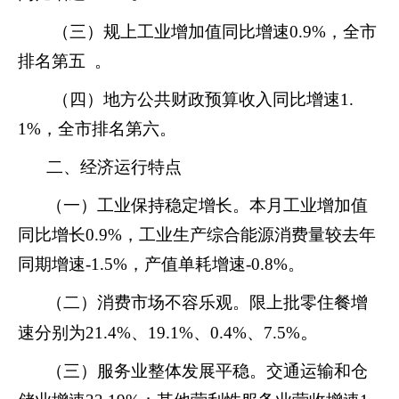
（三）规上工业增加值同比增速
0.9
%，全市
排名第
五
。
（四）地方公共财政预算收入同比增速
1.
1
%
，全市排名第
六
。
二、经济运行特点
（一）工业保持稳定增长。本月工业增加值
同比
增长
0.9
%，工业生产综合能源消费量较去年
同期
增速
-
1.5
%，
产值单耗增速
-0.8
%。
（二）
消费市场
不容乐观
。
限上批零住餐增
。
速分别为
21.4
%、
19.1
%、
0.4
%、
7.5
%
（三）
服务业
整体发展平稳
。交通运输和仓