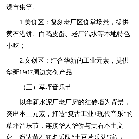
遗
市集
等
。
1.
美食区：复刻老厂区食堂场景，提供
黄石港饼、白鸭皮蛋、老厂汽水等本地特色
小吃；
2.
文创区：结合华新的工业元素，提供
华新
1907周边文创产品。
（三）草坪音乐节
以华新水泥厂老厂房的红砖
墙为背景，
突出本土元素
，
打造
“复古工业+现代音乐”的
草坪音乐
节，连接华人华侨与黄石本土文
化，邀请黄石知名乐队“土豆片乐队”演出，