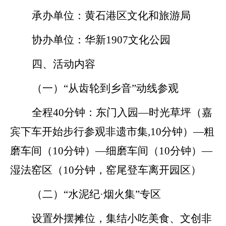
承办单位：黄石
港区文化和旅游局
协办单位：
华新
1907文化公园
四、活动内容
（一）
“从齿轮到乡音”动线参观
全程
40分钟：
东门入园
—时光草坪（嘉
宾下车开始步行参观非遗市集
,10分钟
）
—粗
磨车间（
10分钟
）
—细磨车间（
10分钟
）
—
湿法窑区（
10分钟，
窑尾登车离开园区）
（二）
“
水泥纪
·烟火集
”专区
设置外摆摊位，
集结
小吃美食、
文创
非