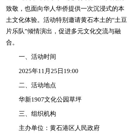
致敬，也
面向
华人华侨提供一次沉浸式的本
土文化体验。活动特别邀请黄石本土
的
“土豆
片乐队”倾情演出，促进多元文化交流与融
合。
一、
活动时间
202
5
年
11
月
25
日
19:00
二、活动
地点
华新
1907文化公园草坪
三、组织机构
主办单位：黄石
港区人民政府