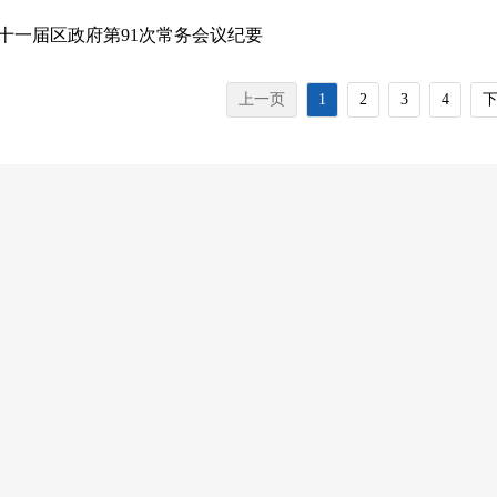
十一届区政府第91次常务会议纪要
上一页
1
2
3
4