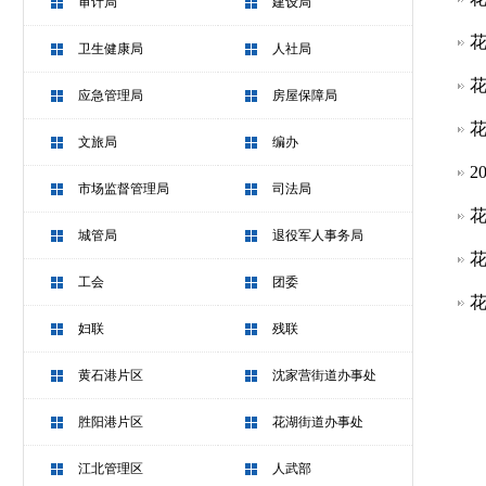
审计局
建设局
花
卫生健康局
人社局
花
应急管理局
房屋保障局
花
文旅局
编办
2
市场监督管理局
司法局
花
城管局
退役军人事务局
工会
团委
花
妇联
残联
黄石港片区
沈家营街道办事处
胜阳港片区
花湖街道办事处
江北管理区
人武部