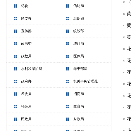
（
纪委
信访局
黄
区委办
组织部
黄
宣传部
统战部
黄
政法委
统计局
花
政数局
医保局
花
水利和湖泊局
老干部局
花
政府办
机关事务管理处
花
发改局
招商局
花
科经局
教育局
花
花
民政局
财政局
花