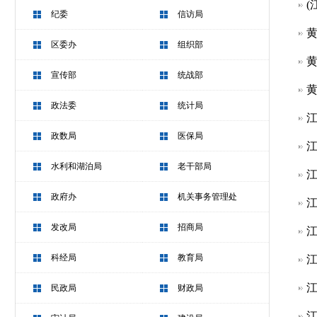
(
纪委
信访局
黄
区委办
组织部
黄
宣传部
统战部
黄
政法委
统计局
江
政数局
医保局
江
水利和湖泊局
老干部局
江
政府办
机关事务管理处
江
发改局
招商局
江
科经局
教育局
江
江
民政局
财政局
江