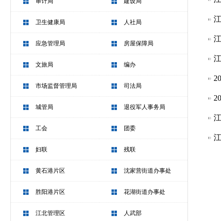
审计局
建设局
江
卫生健康局
人社局
江
应急管理局
房屋保障局
江
文旅局
编办
2
市场监督管理局
司法局
2
城管局
退役军人事务局
江
工会
团委
江
妇联
残联
黄石港片区
沈家营街道办事处
胜阳港片区
花湖街道办事处
江北管理区
人武部