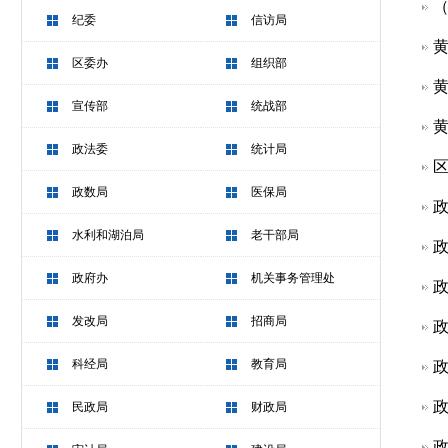
（
纪委
信访局
黄
区委办
组织部
黄
宣传部
统战部
黄
政法委
统计局
区
政数局
医保局
政
水利和湖泊局
老干部局
政
政府办
机关事务管理处
政
发改局
招商局
政
科经局
教育局
政
政
民政局
财政局
政