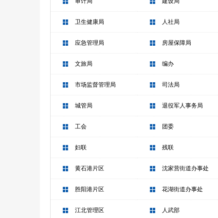
审计局
建设局
卫生健康局
人社局
应急管理局
房屋保障局
文旅局
编办
市场监督管理局
司法局
城管局
退役军人事务局
工会
团委
妇联
残联
黄石港片区
沈家营街道办事处
胜阳港片区
花湖街道办事处
江北管理区
人武部