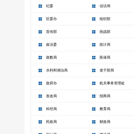
纪委
信访局
区委办
组织部
宣传部
统战部
政法委
统计局
政数局
医保局
水利和湖泊局
老干部局
政府办
机关事务管理处
发改局
招商局
科经局
教育局
民政局
财政局