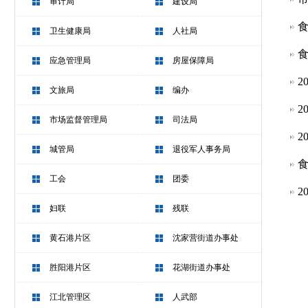
审计局
建设局
食
卫生健康局
人社局
食
应急管理局
房屋保障局
2
文旅局
编办
2
市场监督管理局
司法局
2
城管局
退役军人事务局
食
工会
团委
2
妇联
残联
黄石港片区
沈家营街道办事处
胜阳港片区
花湖街道办事处
江北管理区
人武部