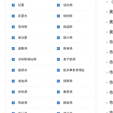
（
纪委
信访局
黄
区委办
组织部
黄
宣传部
统战部
黄
政法委
统计局
市
政数局
医保局
市
水利和湖泊局
老干部局
市
政府办
机关事务管理处
市
发改局
招商局
市
科经局
教育局
市
市
民政局
财政局
市