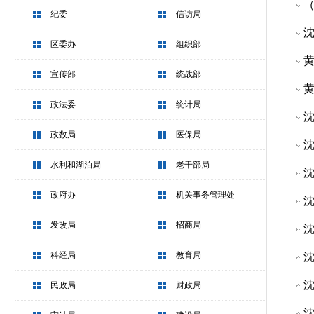
（
纪委
信访局
沈
区委办
组织部
黄
宣传部
统战部
黄
政法委
统计局
沈
政数局
医保局
沈
水利和湖泊局
老干部局
沈
政府办
机关事务管理处
沈
发改局
招商局
沈
科经局
教育局
沈
沈
民政局
财政局
沈