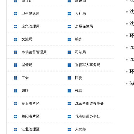
审计局
建设局
沈
卫生健康局
人社局
沈
应急管理局
房屋保障局
环
文旅局
编办
2
市场监督管理局
司法局
2
城管局
退役军人事务局
环
工会
团委
磁
妇联
残联
黄石港片区
沈家营街道办事处
胜阳港片区
花湖街道办事处
江北管理区
人武部