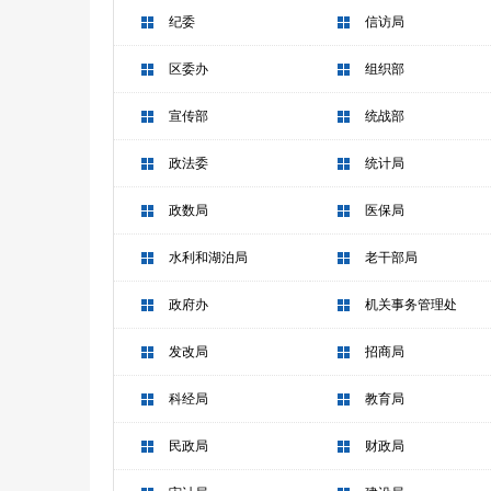
纪委
信访局
区委办
组织部
宣传部
统战部
政法委
统计局
政数局
医保局
水利和湖泊局
老干部局
政府办
机关事务管理处
发改局
招商局
科经局
教育局
民政局
财政局