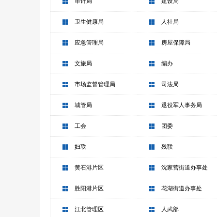
审计局
建设局
卫生健康局
人社局
应急管理局
房屋保障局
文旅局
编办
市场监督管理局
司法局
城管局
退役军人事务局
工会
团委
妇联
残联
黄石港片区
沈家营街道办事处
胜阳港片区
花湖街道办事处
江北管理区
人武部