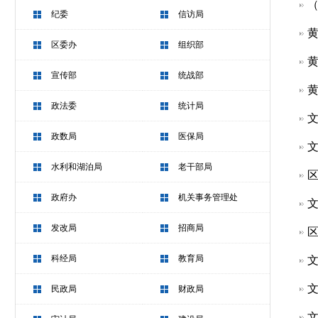
（
纪委
信访局
黄
区委办
组织部
黄
宣传部
统战部
黄
政法委
统计局
文
政数局
医保局
文
水利和湖泊局
老干部局
区
政府办
机关事务管理处
文
发改局
招商局
区
科经局
教育局
文
文
民政局
财政局
文