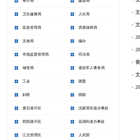
审计局
建设局
文
卫生健康局
人社局
文
应急管理局
房屋保障局
2
文旅局
编办
2
市场监督管理局
司法局
黄
城管局
退役军人事务局
文
工会
团委
2
妇联
残联
黄石港片区
沈家营街道办事处
胜阳港片区
花湖街道办事处
江北管理区
人武部